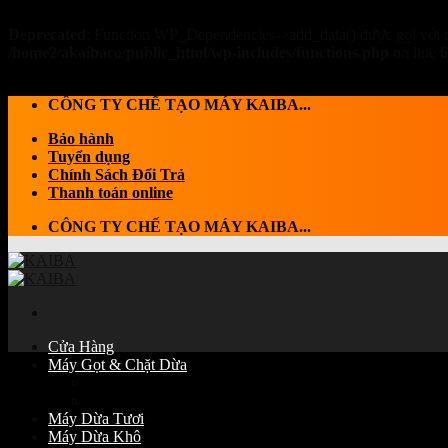
Deprecated
: Function WP_Dependencies->add_data() được gọi với 
/home2/akaibaco/public_html/wp-includes/functions.php
on line
6
Skip to content
CÔNG TY CHẾ TẠO MÁY KAIBA...
Bảo hành
Tuyển dụng
Chính Sách Đổi Trả
Thanh toán online
CÔNG TY CHẾ TẠO MÁY KAIBA...
Cửa Hàng
Máy Gọt & Chặt Dừa
Máy Chặt dừa
Máy Gọt Dừa
Máy Dừa Tươi
Máy Dừa Khô