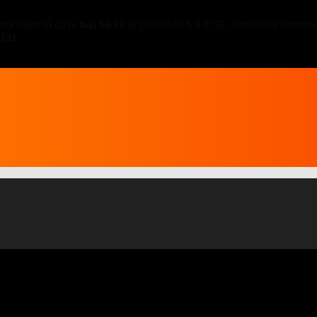
một tham số đã bị
loại bỏ
kể từ phiên bản 6.9.0! IE conditional comment
131