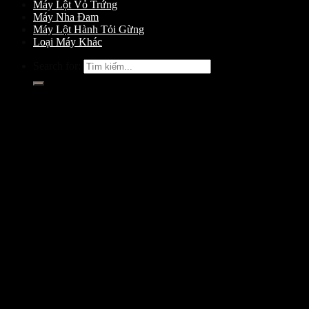
Máy Lột Vỏ Trứng
Máy Nha Đam
Máy Lột Hành Tỏi Gừng
Loại Máy Khác
Search for: